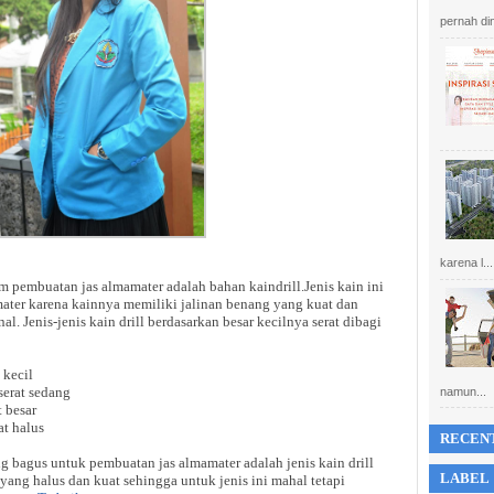
pernah din
karena l...
 pembuatan jas almamater adalah bahan kaindrill.Jenis kain ini
ter karena kainnya memiliki jalinan benang yang kuat dan
l. Jenis-jenis kain drill berdasarkan besar kecilnya serat dibagi
 kecil
 serat sedang
namun...
t besar
at halus
RECEN
yang bagus untuk pembuatan jas almamater adalah jenis kain drill
LABEL
t yang halus dan kuat sehingga untuk jenis ini mahal tetapi