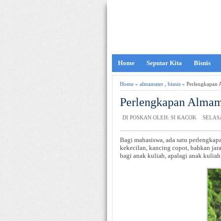
Home
Seputar Kita
Bisnis
Home
»
almamater
,
bisnis
» Perlengkapan 
Perlengkapan Almam
DI POSKAN OLEH: SI KACOK
SELASA
Bagi mahasiswa, ada satu perlengkap
kekecilan, kancing copot, bahkan jara
bagi anak kuliah, apalagi anak kulia