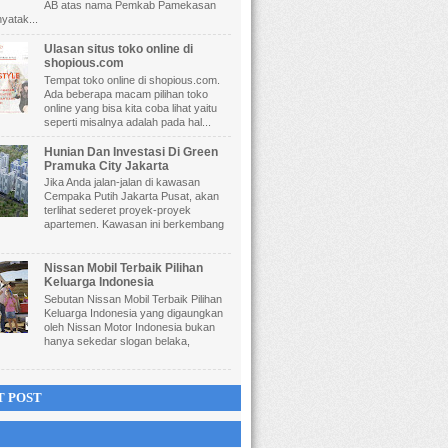
AB atas nama Pemkab Pamekasan
yatak...
Ulasan situs toko online di
shopious.com
Tempat toko online di shopious.com.
Ada beberapa macam pilihan toko
online yang bisa kita coba lihat yaitu
seperti misalnya adalah pada hal...
Hunian Dan Investasi Di Green
Pramuka City Jakarta
Jika Anda jalan-jalan di kawasan
Cempaka Putih Jakarta Pusat, akan
terlihat sederet proyek-proyek
apartemen. Kawasan ini berkembang
Nissan Mobil Terbaik Pilihan
Keluarga Indonesia
Sebutan Nissan Mobil Terbaik Pilihan
Keluarga Indonesia yang digaungkan
oleh Nissan Motor Indonesia bukan
hanya sekedar slogan belaka,
T POST