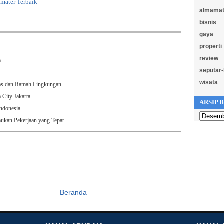
mater Terbaik
almamat
bisnis
gaya
properti
review
m
seputar-
wisata
tas dan Ramah Lingkungan
 City Jakarta
ARSIP 
Indonesia
kan Pekerjaan yang Tepat
Beranda