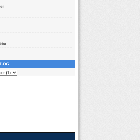
er
kita
BLOG