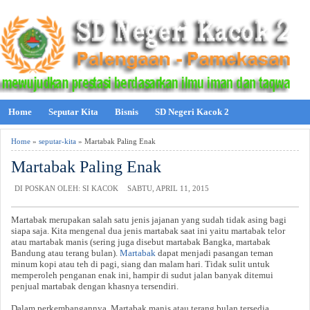
Home
Seputar Kita
Bisnis
SD Negeri Kacok 2
Home
»
seputar-kita
» Martabak Paling Enak
Martabak Paling Enak
DI POSKAN OLEH: SI KACOK
SABTU, APRIL 11, 2015
Martabak merupakan salah satu jenis jajanan yang sudah tidak asing bagi
siapa saja. Kita mengenal dua jenis martabak saat ini yaitu martabak telor
atau martabak manis (sering juga disebut martabak Bangka, martabak
Bandung atau terang bulan).
Martabak
dapat menjadi pasangan teman
minum kopi atau teh di pagi, siang dan malam hari. Tidak sulit untuk
memperoleh penganan enak ini, hampir di sudut jalan banyak ditemui
penjual martabak dengan khasnya tersendiri.
Dalam perkembangannya, Martabak manis atau terang bulan tersedia