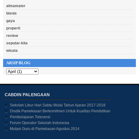
almamater
bisnis
gaya
properti
review
seputar-kita
wisata
ARSIP BLOG
CABDIN PALENGAAN
Sekolah Libur Hari Sabtu Mulai Tahun Ajaran 2017-2018
Disdik Pamekasan Berkomitmen Untuk Kualitas Pendidikan
Pembelajaran Toleransi
Forum Operator Sekolah Indonesia
Mutasi Guru di Pamekasan Agustus 2014